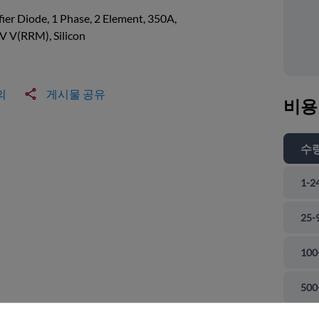
fier Diode, 1 Phase, 2 Element, 350A,
V V(RRM), Silicon
의
게시물 공유
비용
수
1-2
25-
100
 닫기
500