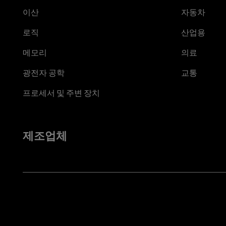
이산
자동차
로직
산업용
메모리
의료
광전자 공학
교통
프로세서 및 주변 장치
제조업체