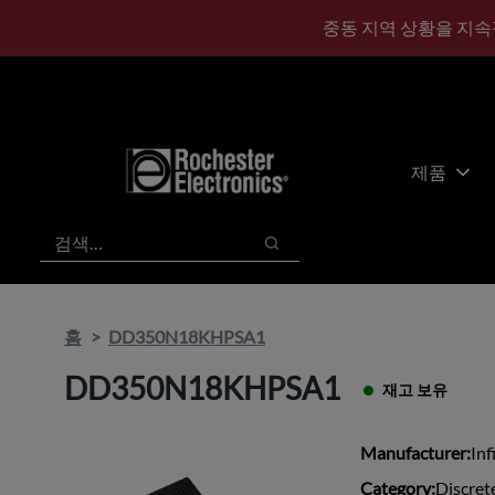
기
바
중동 지역 상황을 지속
본
닥
콘
글
텐
로
츠
건
건
너
너
뛰
제품
뛰
기
기
검색
검색
홈
DD350N18KHPSA1
DD350N18KHPSA1
재고 보유
Manufacturer:
Inf
Category:
Discret