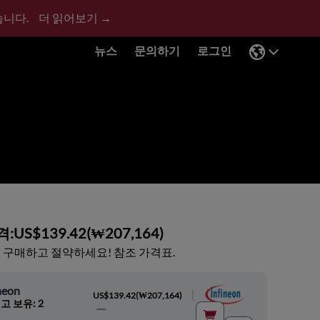
습니다.
더 읽어보기 →
뉴스
문의하기
로그인
격:
US$139.42
(
₩207,164
)
 구매하고 절약하세요! 참조 가격표.
neon
|
US$139.42
(
₩207,164
)
고 보유: 2