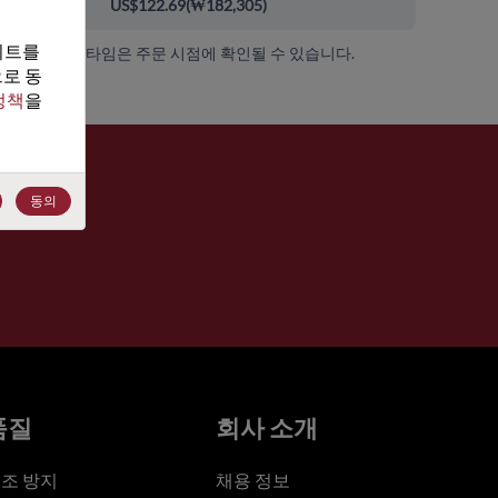
0+
US$122.69
(
₩182,305
)
트를 
가용성 및 리드 타임은 주문 시점에 확인될 수 있습니다.
로 동
정책
을 
동의
품질
회사 소개
조 방지
채용 정보