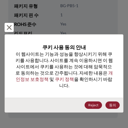
패키지 유형
BG-PB5-1
패키지 핀 수
1
ROHS 준수
Yes
거부 및 닫기
리드프리
Yes
패키지 유형
Tray
쿠키 사용 동의 안내
패키지 수량
3
이 웹사이트는 기능과 성능을 향상시키기 위해 쿠
키를 사용합니다. 사이트를 계속 이용하시면 이 웹
기술 카테고리
Discretes
사이트에서 쿠키를 사용하는 것에 대해 암묵적으
로 동의하는 것으로 간주됩니다. 자세한 내용은 
개
기술 하위 카테고리
Diodes
인정보 보호정책
 및 
쿠키 정책
을 확인하시기 바랍
기술 그룹
Thyristors/TRIACs
니다.
미국 HTS 코드
8541.10.0080
Reject
동의
ECCN
EAR99