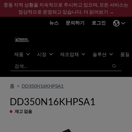
기
바
중동 지역 상황을 지속적으로 주시하고 있으며, 모든 서비스는
본
닥
정상적으로 운영되고 있습니다.
더 읽어보기 →
콘
글
뉴스
문의하기
로그인
텐
로
츠
건
건
너
너
뛰
뛰
기
제품
시장
제조업체
솔루션
품질
기
검색
검색
홈
DD350N16KHPSA1
DD350N16KHPSA1
재고 없음