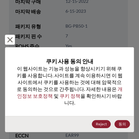
마지막 구매
12-15-2022
마지막 배송
6-15-2023
패키지 유형
BG-PB50-1
패키지 핀 수
7
거부 및 닫기
ROHS 준수
Yes
리드프리
Yes
쿠키 사용 동의 안내
패키지 유형
Tray
이 웹사이트는 기능과 성능을 향상시키기 위해 쿠
키를 사용합니다. 사이트를 계속 이용하시면 이 웹
패키지 수량
3
사이트에서 쿠키를 사용하는 것에 대해 암묵적으
로 동의하는 것으로 간주됩니다. 자세한 내용은 
개
기술 카테고리
Discretes
인정보 보호정책
 및 
쿠키 정책
을 확인하시기 바랍
기술 하위 카테고리
Diodes
니다.
기술 그룹
Rectifier/Schottky Diodes
Reject
동의
미국 HTS 코드
8541.10.0080
ECCN
EAR99