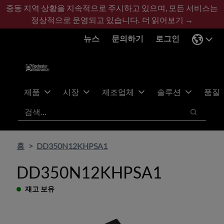
기
바
중동 지역 상황을 지속적으로 주시하고 있으며, 모든 서비스는
본
닥
정상적으로 운영되고 있습니다.
더 읽어보기 →
콘
글
뉴스
문의하기
로그인
텐
로
츠
건
건
너
너
뛰
뛰
기
제품
시장
제조업체
솔루션
품질
기
검색
검색
홈
DD350N12KHPSA1
DD350N12KHPSA1
재고 보유