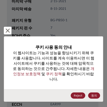
마지막 구매
2-15-2021
마지막 배송
8-15-2021
패키지 유형
BG-PB50-1
패키지 핀 수
7
거부 및 닫기
ROHS 준수
Yes
리드프리
Yes
쿠키 사용 동의 안내
패키지 유형
Tray
이 웹사이트는 기능과 성능을 향상시키기 위해 쿠
키를 사용합니다. 사이트를 계속 이용하시면 이 웹
패키지 수량
3
사이트에서 쿠키를 사용하는 것에 대해 암묵적으
로 동의하는 것으로 간주됩니다. 자세한 내용은 
개
기술 카테고리
Discretes
인정보 보호정책
 및 
쿠키 정책
을 확인하시기 바랍
기술 하위 카테고리
Diodes
니다.
기술 그룹
Rectifier/Schottky Diodes
Reject
동의
미국 HTS 코드
8541.10.0080
ECCN
EAR99