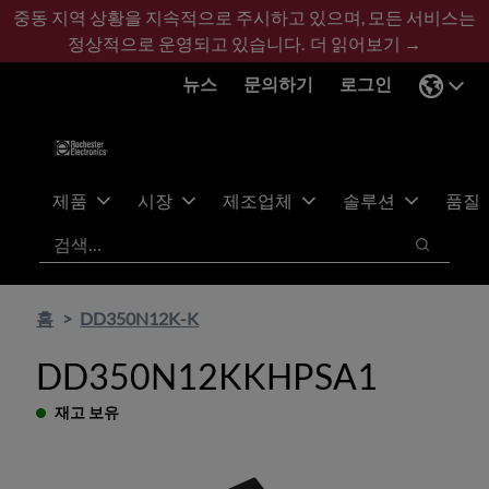
기
바
중동 지역 상황을 지속적으로 주시하고 있으며, 모든 서비스는
본
닥
정상적으로 운영되고 있습니다.
더 읽어보기 →
콘
글
뉴스
문의하기
로그인
텐
로
츠
건
건
너
너
뛰
뛰
기
제품
시장
제조업체
솔루션
품질
기
검색
검색
홈
DD350N12K-K
DD350N12KKHPSA1
재고 보유