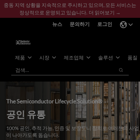
기
바
중동 지역 상황을 지속적으로 주시하고 있으며, 모든 서비스는
본
닥
정상적으로 운영되고 있습니다.
더 읽어보기 →
콘
글
뉴스
문의하기
로그인
텐
로
츠
건
건
너
너
뛰
뛰
기
제품
시장
제조업체
솔루션
품질
기
검색
검색
The Semiconductor Lifecycle Solution®
공인 유통
100% 공인, 추적 가능, 인증 및 보장도니 장치로 여러분의 사업
이 나아가도록 돕습니다.