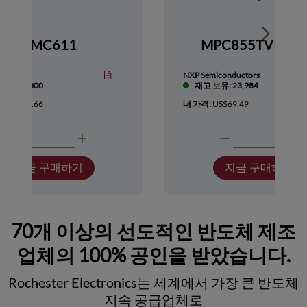
Show nex
HMC611
MPC855TVR66
Devices
NXP Semiconductors
보유: 1,000
재고 보유: 23,984
:
US$418.66
내 가격:
US$69.49
지금 구매하기
지금 구매하기
70개 이상의 선도적인 반도체 제조
업체의 100% 공인을 받았습니다.
Rochester Electronics는 세계에서 가장 큰 반도체
지속 공급업체로