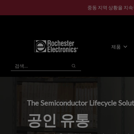
기
바
중동 지역 상황을 지속
본
닥
콘
글
텐
로
츠
건
건
너
너
뛰
제품
뛰
기
기
검색
검색
The Semiconductor Lifecycle Solu
공인 유통