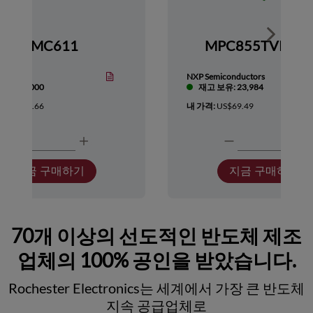
Show nex
HMC611
MPC855TVR66
Devices
NXP Semiconductors
보유: 1,000
재고 보유: 23,984
:
US$418.66
내 가격:
US$69.49
지금 구매하기
지금 구매하기
70개 이상의 선도적인 반도체 제조
업체의 100% 공인을 받았습니다.
Rochester Electronics는 세계에서 가장 큰 반도체
지속 공급업체로