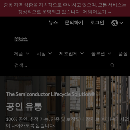
기
바
중동 지역 상황을 지속적으로 주시하고 있으며, 모든 서비스는
본
닥
정상적으로 운영되고 있습니다.
더 읽어보기 →
콘
글
뉴스
문의하기
로그인
텐
로
츠
건
건
너
너
뛰
뛰
기
제품
시장
제조업체
솔루션
품질
기
검색
검색
The Semiconductor Lifecycle Solution®
공인 유통
100% 공인, 추적 가능, 인증 및 보장도니 장치로 여러분의 사업
이 나아가도록 돕습니다.