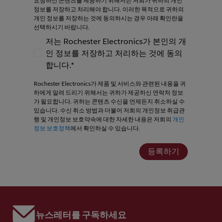
요청하신 콘텐츠를 제공하기 위해서는 저희가 귀하의 개인
정보를 저장하고 처리해야 합니다. 이러한 목적으로 귀하의
개인 정보를 저장하는 것에 동의하시는 경우 아래 확인란을
선택하시기 바랍니다.
저는 Rochester Electronics가 본인의 개
인 정보를 저장하고 처리하는 것에 동의
저는 Rochester Electronics가 본인의 개인
합니다.*
Rochester Electronics가 제품 및 서비스와 관련된 내용을 귀
하에게 알려 드리기 위해서는 귀하가 제공하신 연락처 정보
가 필요합니다. 귀하는 콘텐츠 수신을 언제든지 취소하실 수
있습니다. 수신 취소 방법과 더불어 저희의 개인정보 취급관
행 및 개인정보 보호약속에 대한 자세한 내용은 저희의
개인
정보 보호정책
에서 확인하실 수 있습니다.
등록하기
뉴스레터를 구독하세요