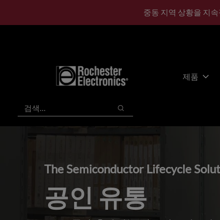
기
바
중동 지역 상황을 지속
본
닥
콘
글
텐
로
츠
건
건
너
너
뛰
제품
뛰
기
기
검색
검색
The Semiconductor Lifecycle Solu
공인 유통