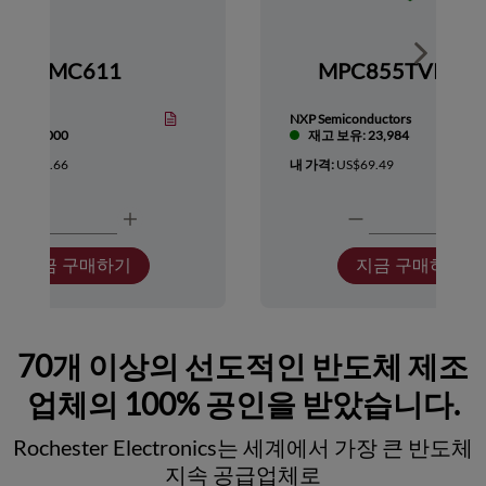
Show nex
HMC611
MPC855TVR66
Devices
NXP Semiconductors
보유: 1,000
재고 보유: 23,984
:
US$418.66
내 가격:
US$69.49
지금 구매하기
지금 구매하기
70개 이상의 선도적인 반도체 제조
업체의 100% 공인을 받았습니다.
Rochester Electronics는 세계에서 가장 큰 반도체
지속 공급업체로