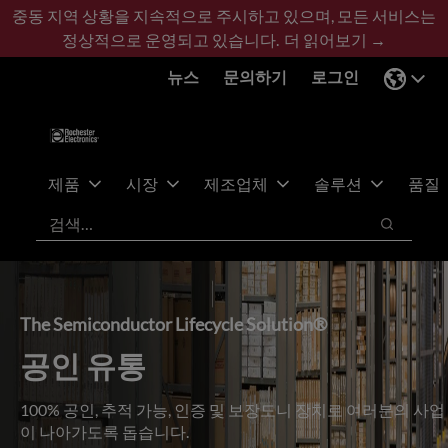
기
바
중동 지역 상황을 지속적으로 주시하고 있으며, 모든 서비스는
본
닥
정상적으로 운영되고 있습니다.
더 읽어보기 →
콘
글
뉴스
문의하기
로그인
텐
로
츠
건
건
너
너
뛰
뛰
기
제품
시장
제조업체
솔루션
품질
기
검색
검색
The Semiconductor Lifecycle Solution®
공인 유통
100% 공인, 추적 가능, 인증 및 보장도니 장치로 여러분의 사업
이 나아가도록 돕습니다.