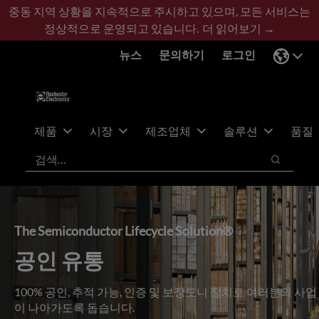
기
바
중동 지역 상황을 지속적으로 주시하고 있으며, 모든 서비스는
본
닥
정상적으로 운영되고 있습니다.
더 읽어보기 →
콘
글
뉴스
문의하기
로그인
텐
로
츠
건
건
너
너
뛰
뛰
기
제품
시장
제조업체
솔루션
품질
기
검색
검색
The Semiconductor Lifecycle Solution®
공인 유통
100% 공인, 추적 가능, 인증 및 보장도니 장치로 여러분의 사업
이 나아가도록 돕습니다.