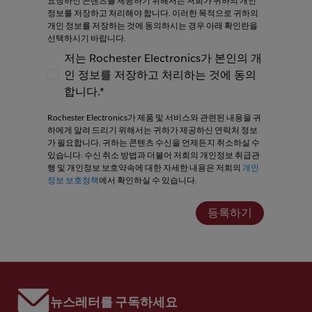
요청하신 콘텐츠를 제공하기 위해서는 저희가 귀하의 개인
정보를 저장하고 처리해야 합니다. 이러한 목적으로 귀하의
개인 정보를 저장하는 것에 동의하시는 경우 아래 확인란을
선택하시기 바랍니다.
저는 Rochester Electronics가 본인의 개
인 정보를 저장하고 처리하는 것에 동의
저는 Rochester Electronics가 본인의 개인
합니다.*
Rochester Electronics가 제품 및 서비스와 관련된 내용을 귀
하에게 알려 드리기 위해서는 귀하가 제공하신 연락처 정보
가 필요합니다. 귀하는 콘텐츠 수신을 언제든지 취소하실 수
있습니다. 수신 취소 방법과 더불어 저희의 개인정보 취급관
행 및 개인정보 보호약속에 대한 자세한 내용은 저희의
개인
정보 보호정책
에서 확인하실 수 있습니다.
등록하기
뉴스레터를 구독하세요