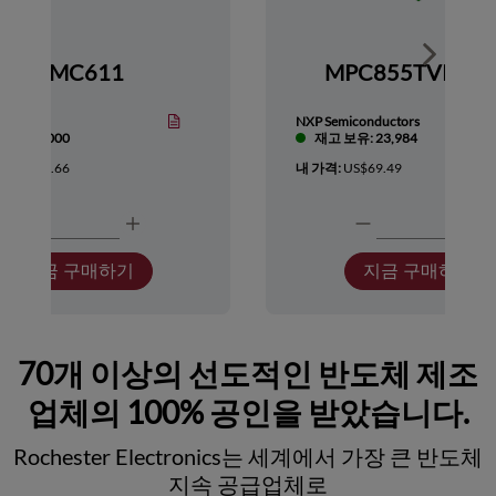
Show nex
HMC611
MPC855TVR66
Devices
NXP Semiconductors
보유: 1,000
재고 보유: 23,984
:
US$418.66
내 가격:
US$69.49
지금 구매하기
지금 구매하기
70개 이상의 선도적인 반도체 제조
업체의 100% 공인을 받았습니다.
Rochester Electronics는 세계에서 가장 큰 반도체
지속 공급업체로