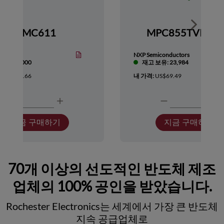
Show nex
HMC611
MPC855TVR66
Devices
NXP Semiconductors
보유: 1,000
재고 보유: 23,984
:
US$418.66
내 가격:
US$69.49
지금 구매하기
지금 구매하기
70개 이상의 선도적인 반도체 제조
업체의 100% 공인을 받았습니다.
Rochester Electronics는 세계에서 가장 큰 반도체
지속 공급업체로