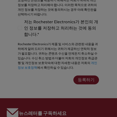
요청하신 콘텐츠를 제공하기 위해서는 저희가 귀하의 개인
정보를 저장하고 처리해야 합니다. 이러한 목적으로 귀하의
개인 정보를 저장하는 것에 동의하시는 경우 아래 확인란을
선택하시기 바랍니다.
저는 Rochester Electronics가 본인의 개
인 정보를 저장하고 처리하는 것에 동의
저는 Rochester Electronics가 본인의 개인
합니다.*
Rochester Electronics가 제품 및 서비스와 관련된 내용을 귀
하에게 알려 드리기 위해서는 귀하가 제공하신 연락처 정보
가 필요합니다. 귀하는 콘텐츠 수신을 언제든지 취소하실 수
있습니다. 수신 취소 방법과 더불어 저희의 개인정보 취급관
행 및 개인정보 보호약속에 대한 자세한 내용은 저희의
개인
정보 보호정책
에서 확인하실 수 있습니다.
등록하기
뉴스레터를 구독하세요