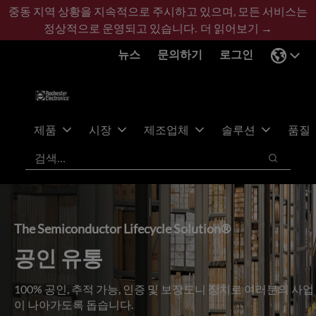
기
바
중동 지역 상황을 지속적으로 주시하고 있으며, 모든 서비스는
본
닥
정상적으로 운영되고 있습니다.
더 읽어보기 →
콘
글
뉴스
문의하기
로그인
텐
로
츠
건
건
너
너
뛰
뛰
기
제품
시장
제조업체
솔루션
품질
기
검색
검색
The Semiconductor Lifecycle Solution®
공인 유통
100% 공인, 추적 가능, 인증 및 보장도니 장치로 여러분의 사업
이 나아가도록 돕습니다.