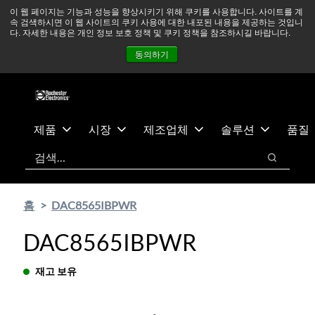
기
바
중동 지역 상황을 지속적으로 주시하고 있으며, 모든 서비스는
이 웹 페이지는 기능과 성능을 향상시키기 위해 쿠키를 사용합니다. 사이트를 계
속 검색하시면 이 웹 사이트의 쿠키 사용에 대한 내포된 내용을 제공하는 것입니
본
닥
정상적으로 운영되고 있습니다.
더 읽어보기 →
다. 자세한 내용은 개인 정보 보호 정책 및 쿠키 정책을 참조하시길 바랍니다.
콘
글
뉴스
문의하기
로그인
동의하기
텐
로
츠
건
건
너
너
뛰
뛰
기
제품
시장
제조업체
솔루션
품질
기
검색
검색
홈
DAC8565IBPWR
DAC8565IBPWR
재고 보유