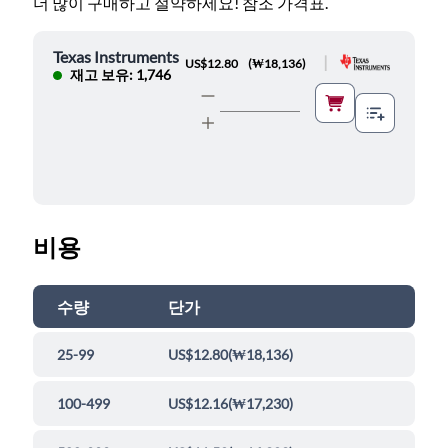
더 많이 구매하고 절약하세요! 참조 가격표.
Texas Instruments
|
US$12.80
(
₩18,136
)
재고 보유: 1,746
비용
수량
단가
25-99
US$12.80
(
₩18,136
)
100-499
US$12.16
(
₩17,230
)