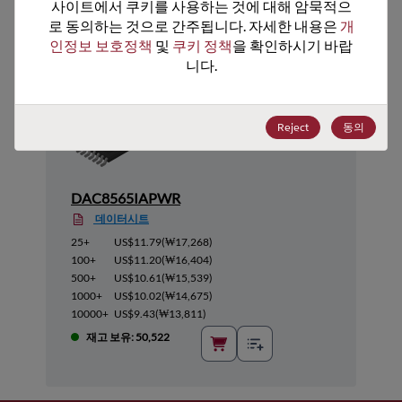
추천 대체 제품
사이트에서 쿠키를 사용하는 것에 대해 암묵적으
로 동의하는 것으로 간주됩니다. 자세한 내용은 
개
인정보 보호정책
 및 
쿠키 정책
을 확인하시기 바랍
니다.
Reject
동의
DAC8565IAPWR
데이터시트
25+
US$11.79
(
₩17,268
)
100+
US$11.20
(
₩16,404
)
500+
US$10.61
(
₩15,539
)
1000+
US$10.02
(
₩14,675
)
10000+
US$9.43
(
₩13,811
)
재고 보유: 50,522