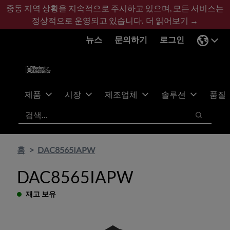
기
바
중동 지역 상황을 지속적으로 주시하고 있으며, 모든 서비스는
본
닥
정상적으로 운영되고 있습니다.
더 읽어보기 →
콘
글
뉴스
문의하기
로그인
텐
로
츠
건
건
너
너
뛰
뛰
기
제품
시장
제조업체
솔루션
품질
기
검색
검색
홈
DAC8565IAPW
DAC8565IAPW
재고 보유