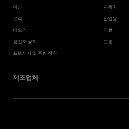
이산
자동차
로직
산업용
메모리
의료
광전자 공학
교통
프로세서 및 주변 장치
제조업체