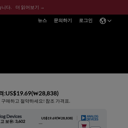
습니다.
더 읽어보기 →
뉴스
문의하기
로그인
격:
US$19.69
(
₩28,838
)
 구매하고 절약하세요! 참조 가격표.
log Devices
|
US$19.69
(
₩28,838
)
고 보유: 3,602