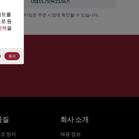
00+
US$15.75
(
₩23,067
)
트를 
가용성 및 리드 타임은 주문 시점에 확인될 수 있습니다.
로 동
정책
을 
동의
품질
회사 소개
조 방지
채용 정보