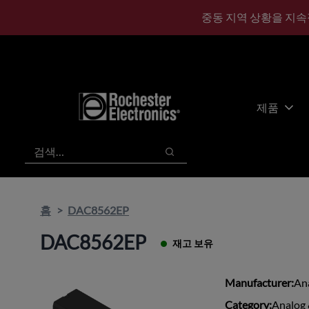
기
바
중동 지역 상황을 지속
본
닥
콘
글
텐
로
츠
건
건
너
너
뛰
제품
뛰
기
기
검색
검색
홈
DAC8562EP
DAC8562EP
재고 보유
Manufacturer:
An
Category:
Analog 