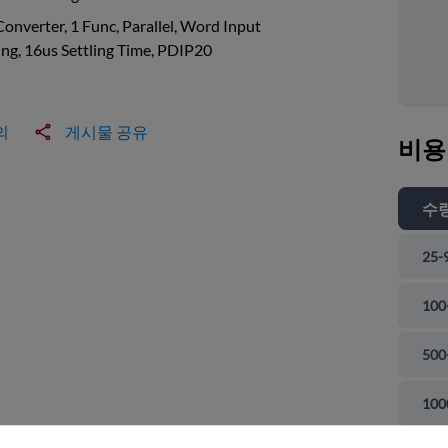
onverter, 1 Func, Parallel, Word Input
ng, 16us Settling Time, PDIP20
의
게시물 공유
비용
수
25-
100
500
 닫기
100