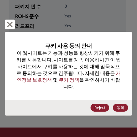
패키지 핀 수
8
ROHS 준수
Yes
거부 및 닫기
리드프리
Yes
패키지 유형
Tape & Reel
쿠키 사용 동의 안내
패키지 수량
250
이 웹사이트는 기능과 성능을 향상시키기 위해 쿠
키를 사용합니다. 사이트를 계속 이용하시면 이 웹
기술 카테고리
Analog & Mixed Signal
사이트에서 쿠키를 사용하는 것에 대해 암묵적으
기술 하위 카테고리
Data Converters
로 동의하는 것으로 간주됩니다. 자세한 내용은 
개
인정보 보호정책
 및 
쿠키 정책
을 확인하시기 바랍
기술 그룹
DAC
니다.
미국 HTS 코드
8542.39.0040
ECCN
EAR99
Reject
동의