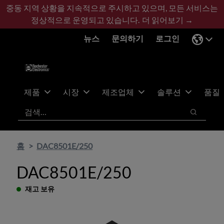
기
바
중동 지역 상황을 지속적으로 주시하고 있으며, 모든 서비스는
본
닥
정상적으로 운영되고 있습니다.
더 읽어보기 →
콘
글
뉴스
문의하기
로그인
텐
로
츠
건
건
너
너
뛰
뛰
기
제품
시장
제조업체
솔루션
품질
기
검색
검색
홈
DAC8501E/250
DAC8501E/250
재고 보유