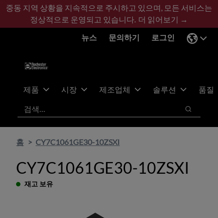
기
바
중동 지역 상황을 지속적으로 주시하고 있으며, 모든 서비스는
본
닥
정상적으로 운영되고 있습니다.
더 읽어보기 →
콘
글
뉴스
문의하기
로그인
텐
로
츠
건
건
너
너
뛰
뛰
기
제품
시장
제조업체
솔루션
품질
기
검색
검색
홈
CY7C1061GE30-10ZSXI
CY7C1061GE30-10ZSXI
재고 보유