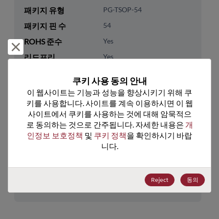
패키지 유형
PG-TSOP-54
패키지 핀 수
54
ROHS 준수
Yes
거부 및 닫기
리드프리
Yes
패키지 유형
Tray
쿠키 사용 동의 안내
패키지 수량
216
이 웹사이트는 기능과 성능을 향상시키기 위해 쿠
키를 사용합니다. 사이트를 계속 이용하시면 이 웹
기술 카테고리
Memory & Storage
사이트에서 쿠키를 사용하는 것에 대해 암묵적으
로 동의하는 것으로 간주됩니다. 자세한 내용은 
개
기술 하위 카테고리
DRAM & SRAM
인정보 보호정책
 및 
쿠키 정책
을 확인하시기 바랍
기술 그룹
SRAM
니다.
미국 HTS 코드
8542.32.0041
Reject
동의
ECCN
3A991.B.2.B