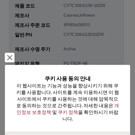
제품 코드
CY7C1061G30-10ZXI
제조사
Cypress,Infineon
제조사 주문 코드
SP005638951
일반 PN
CY7C1061G3010ZXI
제조사 수명 주기
Active
거부 및 닫기
패키지 유형
PG-TSOP-48
패키지 핀 수
48
쿠키 사용 동의 안내
ROHS 준수
Yes
이 웹사이트는 기능과 성능을 향상시키기 위해 쿠
키를 사용합니다. 사이트를 계속 이용하시면 이 웹
리드프리
Yes
사이트에서 쿠키를 사용하는 것에 대해 암묵적으
패키지 유형
Tray
로 동의하는 것으로 간주됩니다. 자세한 내용은 
개
패키지 수량
960
인정보 보호정책
 및 
쿠키 정책
을 확인하시기 바랍
니다.
기술 카테고리
Memory & Storage