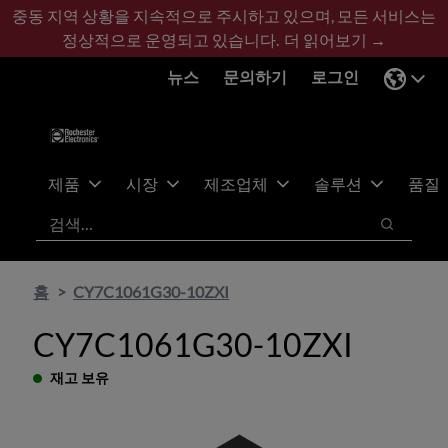
기
바
중동 지역 상황을 지속적으로 주시하고 있으며, 모든 서비스는
본
닥
정상적으로 운영되고 있습니다.
더 읽어보기 →
콘
글
뉴스
문의하기
로그인
텐
로
츠
건
건
너
너
뛰
뛰
기
제품
시장
제조업체
솔루션
품질
기
검색
검색
홈
CY7C1061G30-10ZXI
CY7C1061G30-10ZXI
재고 보유