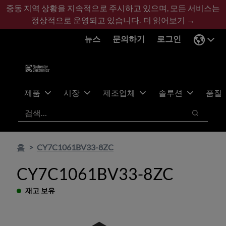
기
바
중동 지역 상황을 지속적으로 주시하고 있으며, 모든 서비스는
본
닥
정상적으로 운영되고 있습니다.
더 읽어보기 →
콘
글
뉴스
문의하기
로그인
텐
로
츠
건
건
너
너
뛰
뛰
기
제품
시장
제조업체
솔루션
품질
기
검색
검색
홈
CY7C1061BV33-8ZC
CY7C1061BV33-8ZC
재고 보유