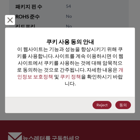
패키지 핀 수
54
ROHS 준수
No
거부 및 닫기
리드프리
No
패키지 수량
0
쿠키 사용 동의 안내
이 웹사이트는 기능과 성능을 향상시키기 위해 쿠
기술 카테고리
Memory & Storage
키를 사용합니다. 사이트를 계속 이용하시면 이 웹
기술 하위 카테고리
DRAM & SRAM
사이트에서 쿠키를 사용하는 것에 대해 암묵적으
로 동의하는 것으로 간주됩니다. 자세한 내용은 
개
기술 그룹
SRAM
인정보 보호정책
 및 
쿠키 정책
을 확인하시기 바랍
니다.
미국 HTS 코드
8542.32.0041
ECCN
3A991.B.2.A
Reject
동의
뉴스레터를 구독하세요