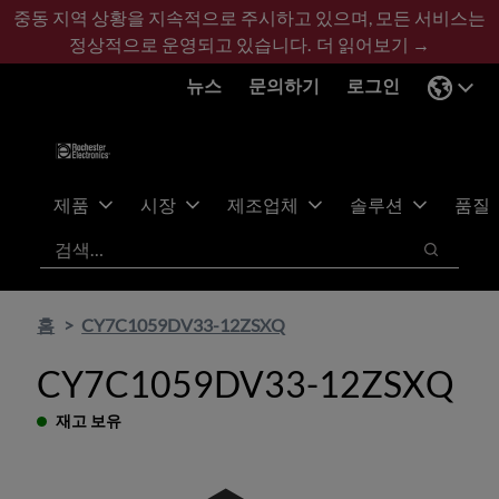
기
바
중동 지역 상황을 지속적으로 주시하고 있으며, 모든 서비스는
본
닥
정상적으로 운영되고 있습니다.
더 읽어보기 →
콘
글
뉴스
문의하기
로그인
텐
로
츠
건
건
너
너
뛰
뛰
기
제품
시장
제조업체
솔루션
품질
기
검색
검색
홈
CY7C1059DV33-12ZSXQ
CY7C1059DV33-12ZSXQ
재고 보유