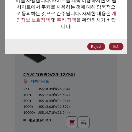
키를 사용합니다. 사이트를 계속 이용하시면 이 웹
사이트에서 쿠키를 사용하는 것에 대해 암묵적으
추천 대체 제품
로 동의하는 것으로 간주됩니다. 자세한 내용은 
개
인정보 보호정책
 및 
쿠키 정책
을 확인하시기 바랍
니다.
Reject
동의
CY7C1059DV33-12ZSXI
데이터시트
25+
US$18.39
(
₩26,934
)
100+
US$17.47
(
₩25,587
)
500+
US$16.55
(
₩24,239
)
1000+
US$15.63
(
₩22,892
)
10000+
US$14.71
(
₩21,544
)
재고 보유: 313