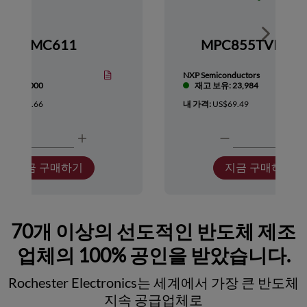
Show nex
HMC611
MPC855TVR66
Devices
NXP Semiconductors
보유: 1,000
재고 보유: 23,984
:
US$418.66
내 가격:
US$69.49
지금 구매하기
지금 구매하기
70개 이상의 선도적인 반도체 제조
업체의 100% 공인을 받았습니다.
Rochester Electronics는 세계에서 가장 큰 반도체
지속 공급업체로