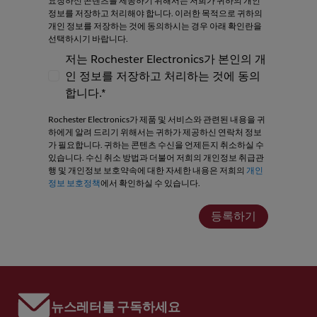
요청하신 콘텐츠를 제공하기 위해서는 저희가 귀하의 개인
정보를 저장하고 처리해야 합니다. 이러한 목적으로 귀하의
개인 정보를 저장하는 것에 동의하시는 경우 아래 확인란을
선택하시기 바랍니다.
저는 Rochester Electronics가 본인의 개
인 정보를 저장하고 처리하는 것에 동의
저는 Rochester Electronics가 본인의 개인
합니다.*
Rochester Electronics가 제품 및 서비스와 관련된 내용을 귀
하에게 알려 드리기 위해서는 귀하가 제공하신 연락처 정보
가 필요합니다. 귀하는 콘텐츠 수신을 언제든지 취소하실 수
있습니다. 수신 취소 방법과 더불어 저희의 개인정보 취급관
행 및 개인정보 보호약속에 대한 자세한 내용은 저희의
개인
정보 보호정책
에서 확인하실 수 있습니다.
등록하기
뉴스레터를 구독하세요