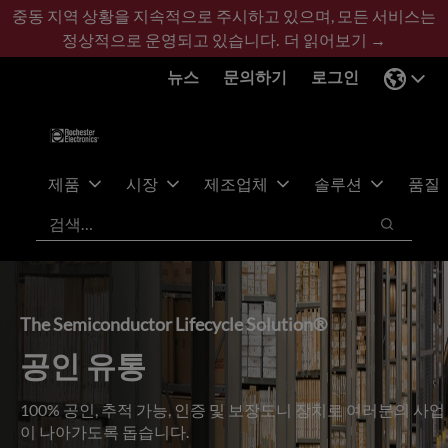
기
바
중동 지역 상황을 지속적으로 주시하고 있으며, 모든 서비스는
본
닥
정상적으로 운영되고 있습니다.
더 읽어보기 →
콘
글
뉴스
문의하기
로그인
텐
로
츠
건
건
너
너
뛰
뛰
기
제품
시장
제조업체
솔루션
품질
기
검색
검색
The Semiconductor Lifecycle Solution®
공인 유통
100% 공인, 추적 가능, 인증 및 보장도니 장치로 여러분의 사업
이 나아가도록 돕습니다.