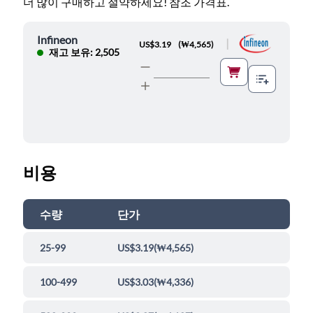
더 많이 구매하고 절약하세요! 참조 가격표.
Infineon
|
US$3.19
(
₩4,565
)
재고 보유: 2,505
비용
수량
단가
25-99
US$3.19
(
₩4,565
)
100-499
US$3.03
(
₩4,336
)