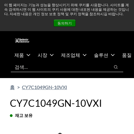
기
바
중동 지역 상황을 지속적으로 주시하고 있으며, 모든 서비스는
이 웹 페이지는 기능과 성능을 향상시키기 위해 쿠키를 사용합니다. 사이트를 계
속 검색하시면 이 웹 사이트의 쿠키 사용에 대한 내포된 내용을 제공하는 것입니
본
닥
정상적으로 운영되고 있습니다.
더 읽어보기 →
다. 자세한 내용은 개인 정보 보호 정책 및 쿠키 정책을 참조하시길 바랍니다.
콘
글
뉴스
문의하기
로그인
동의하기
텐
로
츠
건
건
너
너
뛰
뛰
기
제품
시장
제조업체
솔루션
품질
기
검색
검색
홈
CY7C1049GN-10VXI
CY7C1049GN-10VXI
재고 보유