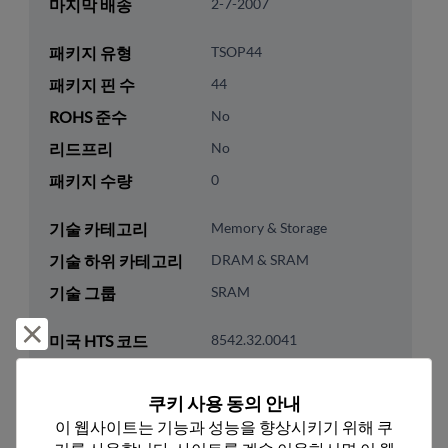
마지막 배송
2-7-2007
패키지 유형
TSOP44
패키지 핀 수
44
ROHS 준수
No
리드프리
No
패키지 수량
0
기술 카테고리
Memory & Storage
기술 하위 카테고리
DRAM & SRAM
기술 그룹
SRAM
거부 및 닫기
미국 HTS 코드
8542.32.0041
ECCN
3A991.B.2.B
쿠키 사용 동의 안내
이 웹사이트는 기능과 성능을 향상시키기 위해 쿠