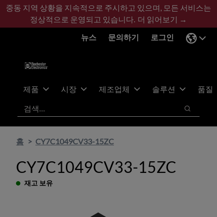
기
바
중동 지역 상황을 지속적으로 주시하고 있으며, 모든 서비스는
본
닥
정상적으로 운영되고 있습니다.
더 읽어보기 →
콘
글
뉴스
문의하기
로그인
텐
로
츠
건
건
너
너
뛰
뛰
기
제품
시장
제조업체
솔루션
품질
기
검색
검색
홈
CY7C1049CV33-15ZC
CY7C1049CV33-15ZC
재고 보유