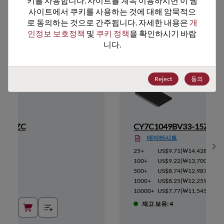
키를 사용합니다. 사이트를 계속 이용하시면 이 웹
사이트에서 쿠키를 사용하는 것에 대해 암묵적으
추천 대체 제품
로 동의하는 것으로 간주됩니다. 자세한 내용은 
개
인정보 보호정책
 및 
쿠키 정책
을 확인하시기 바랍
니다.
Reject
동의
3-15ZC
CY7C1049BV33-15ZI
데이터시트
Sh
6,256
)
25+
US$9.71
(
₩14,428
)
5,944
)
100+
US$9.22
(
₩13,700
)
5,632
)
500+
US$8.74
(
₩12,987
)
5,320
)
1000+
US$8.25
(
₩12,259
)
5,007
)
10000+
US$7.77
(
₩11,545
)
재고 보유: 4