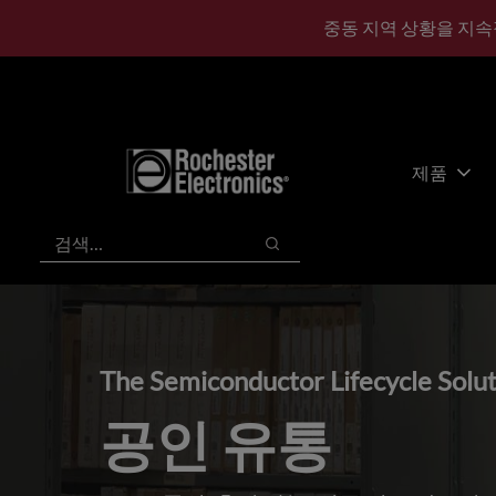
기
바
중동 지역 상황을 지속
본
닥
콘
글
텐
로
츠
건
건
너
너
뛰
제품
뛰
기
기
검색
검색
The Semiconductor Lifecycle Solu
공인 유통