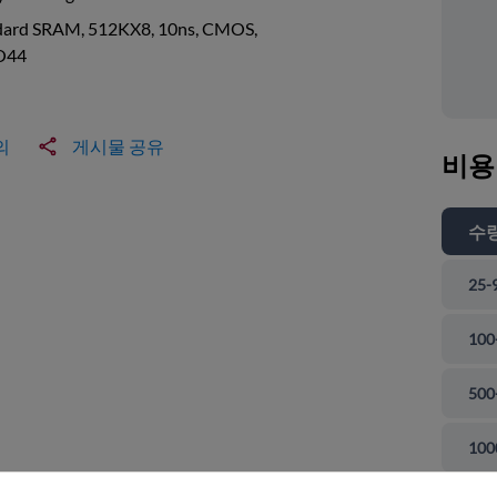
dard SRAM, 512KX8, 10ns, CMOS,
O44
의
게시물 공유
비용
수
25-
100
500
 닫기
100