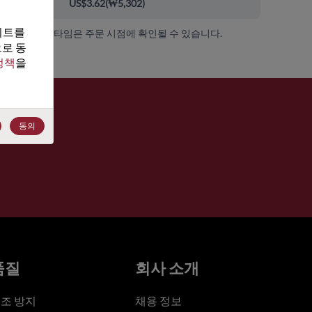
00+
US$3.62
(
₩5,302
)
트를 
가용성 및 리드 타임은 주문 시점에 확인될 수 있습니다.
로 동
정책
을 
동의
품질
회사 소개
조 방지
채용 정보