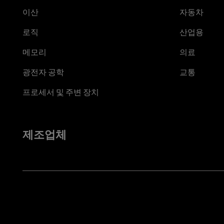
이산
자동차
로직
산업용
메모리
의료
광전자 공학
교통
프로세서 및 주변 장치
제조업체