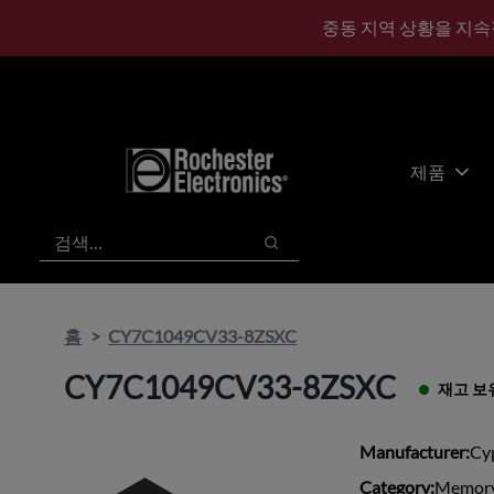
기
바
중동 지역 상황을 지속
본
닥
콘
글
텐
로
츠
건
건
너
너
뛰
제품
뛰
기
기
검색
검색
홈
CY7C1049CV33-8ZSXC
CY7C1049CV33-8ZSXC
재고 보
Manufacturer:
Cy
Category:
Memory