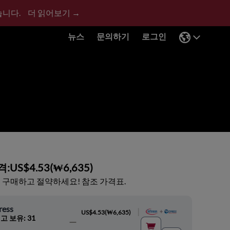
습니다.
더 읽어보기 →
뉴스
문의하기
로그인
격:
US$4.53
(
₩6,635
)
 구매하고 절약하세요! 참조 가격표.
ress
|
US$4.53
(
₩6,635
)
고 보유: 31