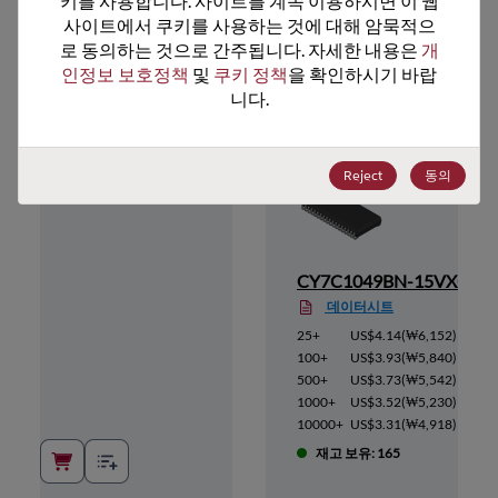
키를 사용합니다. 사이트를 계속 이용하시면 이 웹
사이트에서 쿠키를 사용하는 것에 대해 암묵적으
추천 대체 제품
로 동의하는 것으로 간주됩니다. 자세한 내용은 
개
인정보 보호정책
 및 
쿠키 정책
을 확인하시기 바랍
니다.
Reject
동의
15VC
CY7C1049BN-15VXC
데이터시트
3,210
)
25+
US$4.14
(
₩6,152
)
3,046
)
100+
US$3.93
(
₩5,840
)
2,883
)
500+
US$3.73
(
₩5,542
)
2,734
)
1000+
US$3.52
(
₩5,230
)
2,571
)
10000+
US$3.31
(
₩4,918
)
재고 보유: 165