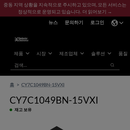
기
바
중동 지역 상황을 지속적으로 주시하고 있으며, 모든 서비스는
본
닥
정상적으로 운영되고 있습니다.
더 읽어보기 →
콘
글
뉴스
문의하기
로그인
텐
로
츠
건
건
너
너
뛰
뛰
기
제품
시장
제조업체
솔루션
품질
기
검색
검색
홈
CY7C1049BN-15VXI
CY7C1049BN-15VXI
재고 보유