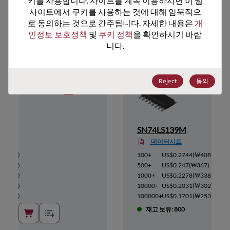
키를 사용합니다. 사이트를 계속 이용하시면 이 웹
사이트에서 쿠키를 사용하는 것에 대해 암묵적으
추천 대체 제품
로 동의하는 것으로 간주됩니다. 자세한 내용은 
개
인정보 보호정책
 및 
쿠키 정책
을 확인하시기 바랍
니다.
Reject
동의
X
SN74LS139M
데이터시트
(
₩255
)
100+
US$0.2744
(
₩408
)
(
₩230
)
500+
US$0.247
(
₩367
)
(
₩212
)
1000+
US$0.2278
(
₩338
)
(
₩189
)
10000+
US$0.2031
(
₩302
)
(
₩158
)
100000+
US$0.1701
(
₩253
)
재고 보유: 800