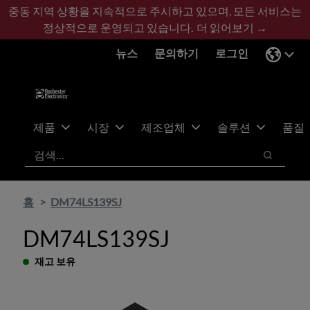
기
바
중동 지역 상황을 지속적으로 주시하고 있으며, 모든 서비스는
본
닥
정상적으로 운영되고 있습니다.
더 읽어보기 →
콘
글
뉴스
문의하기
로그인
텐
로
츠
건
건
너
너
뛰
뛰
기
제품
시장
제조업체
솔루션
품질
기
검색
검색
홈
DM74LS139SJ
DM74LS139SJ
재고 보유