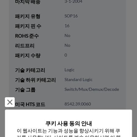
마지막 배송
3-1-2004
패키지 유형
SOP16
패키지 핀 수
16
ROHS 준수
No
리드프리
No
패키지 수량
0
기술 카테고리
Logic
기술 하위 카테고리
Standard Logic
기술 그룹
Switch/Mux/Demux/Decode
거부 및 닫기
미국 HTS 코드
8542.39.0060
ECCN
EAR99
쿠키 사용 동의 안내
이 웹사이트는 기능과 성능을 향상시키기 위해 쿠