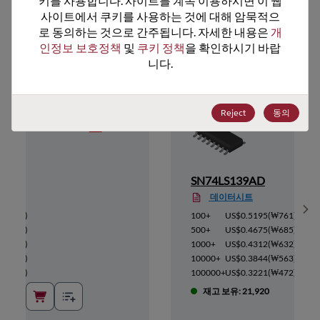
키를 사용합니다. 사이트를 계속 이용하시면 이 웹
사이트에서 쿠키를 사용하는 것에 대해 암묵적으
추천 대체 제품
로 동의하는 것으로 간주됩니다. 자세한 내용은 
개
인정보 보호정책
 및 
쿠키 정책
을 확인하시기 바랍
니다.
Reject
동의
SN74LS139AD
데이터시트
Sh
(
₩193
)
100+
US$0.5195
(
₩761
)
(
₩174
)
500+
US$0.4675
(
₩685
)
(
₩161
)
1000+
US$0.4312
(
₩632
)
(
₩143
)
10000+
US$0.3844
(
₩563
)
(
₩120
)
100000+
US$0.3221
(
₩472
)
재고 보유: 21,920