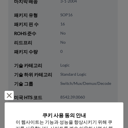
마지막 배송
3-1-2004
패키지 유형
SOP16
패키지 핀 수
16
ROHS 준수
No
리드프리
No
패키지 수량
0
기술 카테고리
Logic
기술 하위 카테고리
Standard Logic
기술 그룹
Switch/Mux/Demux/Decode
거부 및 닫기
미국 HTS 코드
8542.39.0060
ECCN
EAR99
쿠키 사용 동의 안내
이 웹사이트는 기능과 성능을 향상시키기 위해 쿠