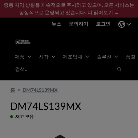
기
바
중동 지역 상황을 지속적으로 주시하고 있으며, 모든 서비스는
본
닥
정상적으로 운영되고 있습니다.
더 읽어보기 →
콘
글
뉴스
문의하기
로그인
텐
로
츠
건
건
너
너
뛰
뛰
기
제품
시장
제조업체
솔루션
품질
기
검색
검색
홈
DM74LS139MX
DM74LS139MX
재고 보유