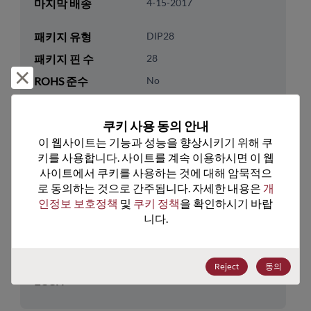
마지막 배송
4-15-2017
패키지 유형
DIP28
패키지 핀 수
28
거부 및 닫기
ROHS 준수
No
리드프리
No
쿠키 사용 동의 안내
패키지 유형
Tube
이 웹사이트는 기능과 성능을 향상시키기 위해 쿠
패키지 수량
0
키를 사용합니다. 사이트를 계속 이용하시면 이 웹
사이트에서 쿠키를 사용하는 것에 대해 암묵적으
기술 카테고리
Analog & Mixed Signal
로 동의하는 것으로 간주됩니다. 자세한 내용은 
개
인정보 보호정책
 및 
쿠키 정책
을 확인하시기 바랍
기술 하위 카테고리
Multiplexer & Switch
니다.
기술 그룹
Multiplexers/Switches
미국 HTS 코드
8542.39.0090
Reject
동의
ECCN
EAR99