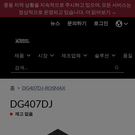
기
바
중동 지역 상황을 지속적으로 주시하고 있으며, 모든 서비스는
본
닥
정상적으로 운영되고 있습니다.
더 읽어보기 →
콘
글
뉴스
문의하기
로그인
텐
로
츠
건
건
너
너
뛰
뛰
기
제품
시장
제조업체
솔루션
품질
기
검색
검색
홈
DG407DJ-ROSMAX
DG407DJ
재고 없음