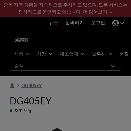
기
바
중동 지역 상황을 지속적으로 주시하고 있으며, 모든 서비스는
본
닥
정상적으로 운영되고 있습니다.
더 읽어보기 →
콘
글
뉴스
문의하기
로그인
텐
로
츠
건
건
너
너
뛰
뛰
기
제품
시장
제조업체
솔루션
품질
기
검색
검색
홈
DG405EY
DG405EY
재고 보유