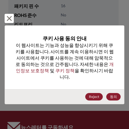
패키지 핀 수
16
ROHS 준수
No
거부 및 닫기
리드프리
No
패키지 수량
0
쿠키 사용 동의 안내
이 웹사이트는 기능과 성능을 향상시키기 위해 쿠
기술 카테고리
Analog & Mixed Signal
키를 사용합니다. 사이트를 계속 이용하시면 이 웹
기술 하위 카테고리
Multiplexer & Switch
사이트에서 쿠키를 사용하는 것에 대해 암묵적으
로 동의하는 것으로 간주됩니다. 자세한 내용은 
개
기술 그룹
Multiplexers/Switches
인정보 보호정책
 및 
쿠키 정책
을 확인하시기 바랍
니다.
미국 HTS 코드
8542.39.0090
ECCN
EAR99
Reject
동의
뉴스레터를 구독하세요