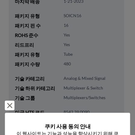
마지막 배송
1-21-2023
패키지 유형
SOICN16
패키지 핀 수
16
ROHS 준수
Yes
리드프리
Yes
패키지 유형
Tube
패키지 수량
480
기술 카테고리
Analog & Mixed Signal
기술 하위 카테고리
Multiplexer & Switch
기술 그룹
Multiplexers/Switches
거부 및 닫기
미국 HTS 코드
8542.39.0090
ECCN
EAR99
쿠키 사용 동의 안내
이 웹사이트는 기능과 성능을 향상시키기 위해 쿠