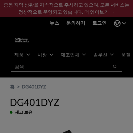
기
바
중동 지역 상황을 지속적으로 주시하고 있으며, 모든 서비스는
본
닥
정상적으로 운영되고 있습니다.
더 읽어보기 →
콘
글
뉴스
문의하기
로그인
텐
로
츠
건
건
너
너
뛰
뛰
기
제품
시장
제조업체
솔루션
품질
기
검색
검색
홈
DG401DYZ
DG401DYZ
재고 보유