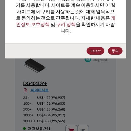
키를 사용합니다. 사이트를 계속 이용하시면 이 웹
사이트에서 쿠키를 사용하는 것에 대해 암묵적으
로 동의하는 것으로 간주됩니다. 자세한 내용은 
개
추천 대체 제품
인정보 보호정책
 및 
쿠키 정책
을 확인하시기 바랍
니다.
Reject
동의
DG401DY+
데이터시트
25+
US$4.75
(
₩6,957
)
100+
US$4.51
(
₩6,605
)
500+
US$4.28
(
₩6,268
)
1000+
US$4.04
(
₩5,917
)
10000+
US$3.80
(
₩5,565
)
재고 보유: 741