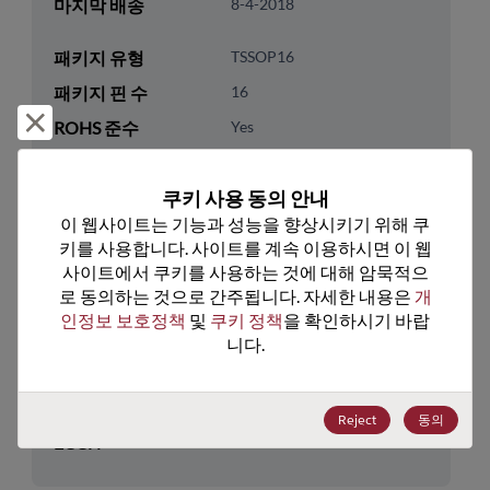
마지막 배송
8-4-2018
패키지 유형
TSSOP16
패키지 핀 수
16
거부 및 닫기
ROHS 준수
Yes
리드프리
Yes
쿠키 사용 동의 안내
패키지 유형
Tube
이 웹사이트는 기능과 성능을 향상시키기 위해 쿠
패키지 수량
96
키를 사용합니다. 사이트를 계속 이용하시면 이 웹
사이트에서 쿠키를 사용하는 것에 대해 암묵적으
기술 카테고리
Analog & Mixed Signal
로 동의하는 것으로 간주됩니다. 자세한 내용은 
개
인정보 보호정책
 및 
쿠키 정책
을 확인하시기 바랍
기술 하위 카테고리
Multiplexer & Switch
니다.
기술 그룹
Multiplexers/Switches
미국 HTS 코드
8542.39.0090
Reject
동의
ECCN
EAR99