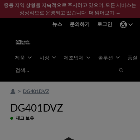
기
바
중동 지역 상황을 지속적으로 주시하고 있으며, 모든 서비스는
본
닥
정상적으로 운영되고 있습니다.
더 읽어보기 →
콘
글
뉴스
문의하기
로그인
텐
로
츠
건
건
너
너
뛰
뛰
기
제품
시장
제조업체
솔루션
품질
기
검색
검색
홈
DG401DVZ
DG401DVZ
재고 보유