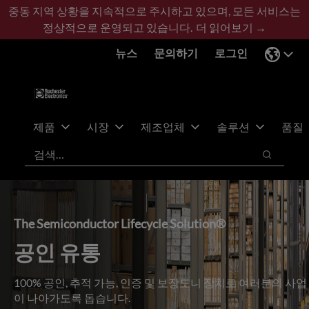
기
바
중동 지역 상황을 지속적으로 주시하고 있으며, 모든 서비스는
본
닥
정상적으로 운영되고 있습니다.
더 읽어보기 →
콘
글
뉴스
문의하기
로그인
텐
로
츠
건
건
너
너
뛰
뛰
기
제품
시장
제조업체
솔루션
품질
기
검색
검색
The Semiconductor Lifecycle Solution®
공인 유통
100% 공인, 추적 가능, 인증 및 보장도니 장치로 여러분의 사업
이 나아가도록 돕습니다.