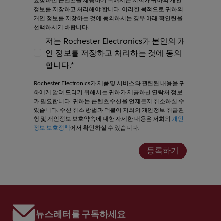
요청하신 콘텐츠를 제공하기 위해서는 저희가 귀하의 개인
정보를 저장하고 처리해야 합니다. 이러한 목적으로 귀하의
개인 정보를 저장하는 것에 동의하시는 경우 아래 확인란을
선택하시기 바랍니다.
저는 Rochester Electronics가 본인의 개
인 정보를 저장하고 처리하는 것에 동의
저는 Rochester Electronics가 본인의 개인
합니다.*
Rochester Electronics가 제품 및 서비스와 관련된 내용을 귀
하에게 알려 드리기 위해서는 귀하가 제공하신 연락처 정보
가 필요합니다. 귀하는 콘텐츠 수신을 언제든지 취소하실 수
있습니다. 수신 취소 방법과 더불어 저희의 개인정보 취급관
행 및 개인정보 보호약속에 대한 자세한 내용은 저희의
개인
정보 보호정책
에서 확인하실 수 있습니다.
등록하기
뉴스레터를 구독하세요