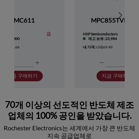
Show nex
HMC611
MPC855TVR66
Devices
NXP Semiconductors
보유: 1,000
재고 보유: 23,984
:
US$418.66
내 가격:
US$69.49
지금 구매하기
지금 구매하기
70개 이상의 선도적인 반도체 제조
업체의 100% 공인을 받았습니다.
Rochester Electronics는 세계에서 가장 큰 반도체
지속 공급업체로