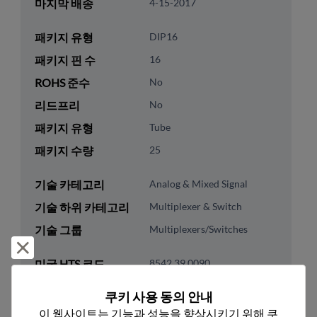
마지막 배송
4-15-2017
패키지 유형
DIP16
패키지 핀 수
16
ROHS 준수
No
리드프리
No
패키지 유형
Tube
패키지 수량
25
기술 카테고리
Analog & Mixed Signal
기술 하위 카테고리
Multiplexer & Switch
기술 그룹
Multiplexers/Switches
거부 및 닫기
미국 HTS 코드
8542.39.0090
ECCN
EAR99
쿠키 사용 동의 안내
이 웹사이트는 기능과 성능을 향상시키기 위해 쿠