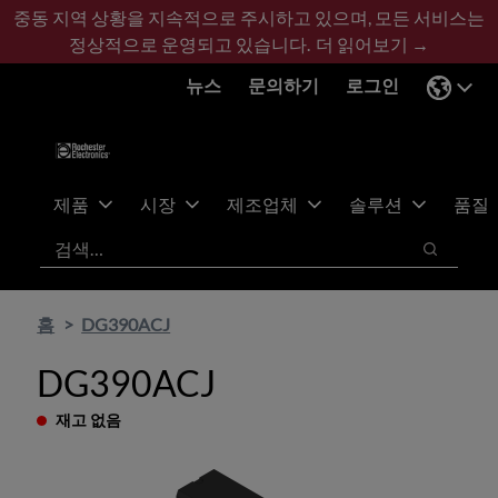
기
바
중동 지역 상황을 지속적으로 주시하고 있으며, 모든 서비스는
본
닥
정상적으로 운영되고 있습니다.
더 읽어보기 →
콘
글
뉴스
문의하기
로그인
텐
로
츠
건
건
너
너
뛰
뛰
기
제품
시장
제조업체
솔루션
품질
기
검색
검색
홈
DG390ACJ
DG390ACJ
재고 없음