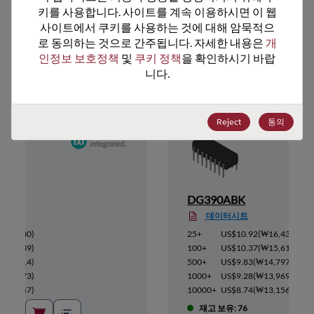
키를 사용합니다. 사이트를 계속 이용하시면 이 웹
사이트에서 쿠키를 사용하는 것에 대해 암묵적으
로 동의하는 것으로 간주됩니다. 자세한 내용은 
개
추천 대체 제품
인정보 보호정책
 및 
쿠키 정책
을 확인하시기 바랍
니다.
Reject
동의
DG390ABK
데이터시트
₩32,680
)
25+
US$10.92
(
₩16,438
)
₩31,039
)
100+
US$10.37
(
₩15,610
)
₩29,414
)
500+
US$9.83
(
₩14,797
)
₩27,773
)
1000+
US$9.28
(
₩13,969
)
₩26,147
)
10000+
US$8.74
(
₩13,156
)
재고 보유: 76