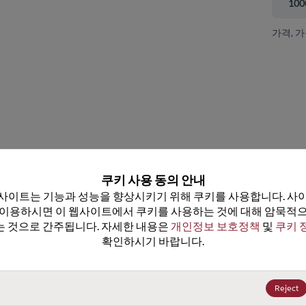
100
가격, 
 닫기
쿠키 사용 동의 안내
사이트는 기능과 성능을 향상시키기 위해 쿠키를 사용합니다. 사이
 이용하시면 이 웹사이트에서 쿠키를 사용하는 것에 대해 암묵적으
 것으로 간주됩니다. 자세한 내용은 
개인정보 보호정책
 및 
쿠키 
확인하시기 바랍니다.
DG309AK
DG309CJ
데이터시트
데이터시트
1+
US$54.99
(
₩81,710
)
25+
US$1.75
(
₩2,600
)
Reject
25+
US$53.34
(
₩79,258
)
100+
US$1.66
(
₩2,467
)