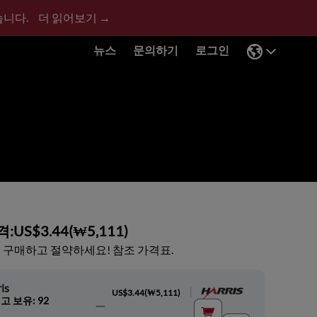
습니다.
더 읽어보기 →
뉴스
문의하기
로그인
격:
US$3.44
(
₩5,111
)
 구매하고 절약하세요! 참조 가격표.
is
|
US$3.44
(
₩5,111
)
고 보유: 92