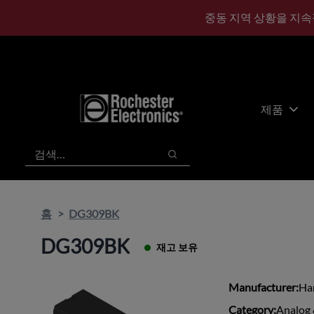
기
바
중동 지역 상황을 지속
본
닥
콘
글
텐
로
츠
건
건
너
너
뛰
제품
뛰
기
기
검색
검색
홈
DG309BK
DG309BK
재고 보유
Manufacturer:
Har
Category:
Analog 