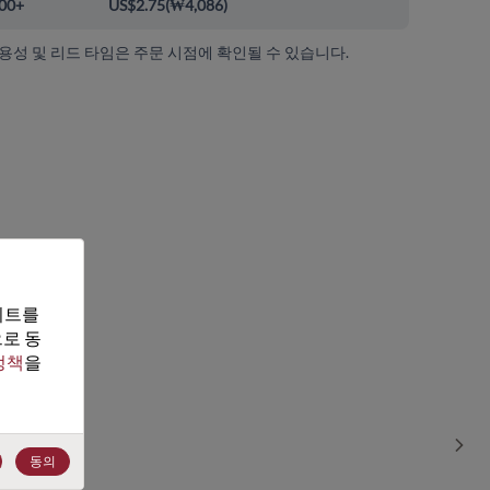
00+
US$2.75
(
₩4,086
)
가용성 및 리드 타임은 주문 시점에 확인될 수 있습니다.
트를 
로 동
정책
을 
Sho
동의