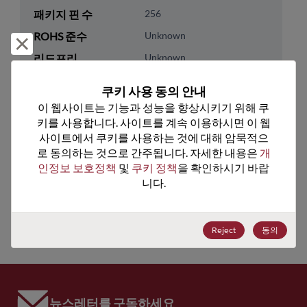
패키지 핀 수
256
ROHS 준수
Unknown
거부 및 닫기
리드프리
Unknown
패키지 수량
0
쿠키 사용 동의 안내
이 웹사이트는 기능과 성능을 향상시키기 위해 쿠
기술 카테고리
Processor & Peripheral
키를 사용합니다. 사이트를 계속 이용하시면 이 웹
기술 하위 카테고리
MCU & MPU
사이트에서 쿠키를 사용하는 것에 대해 암묵적으
로 동의하는 것으로 간주됩니다. 자세한 내용은 
개
기술 그룹
16-Bit
인정보 보호정책
 및 
쿠키 정책
을 확인하시기 바랍
니다.
미국 HTS 코드
8542.31.0030
ECCN
3A991.A.2
Reject
동의
뉴스레터를 구독하세요