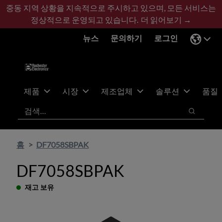
기
바
중동 지역 상황을 지속적으로 주시하고 있으며, 모든 서비스는
본
닥
정상적으로 운영되고 있습니다.
더 읽어보기 →
콘
글
뉴스
문의하기
로그인
텐
로
츠
건
건
너
너
뛰
뛰
기
제품
시장
제조업체
솔루션
품질
기
검색
검색
홈
DF7058SBPAK
DF7058SBPAK
재고 보유