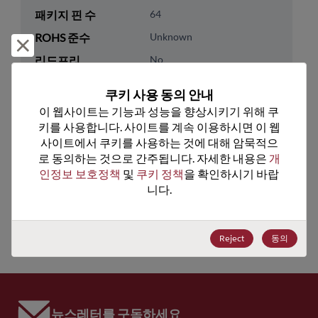
패키지 핀 수
64
ROHS 준수
Unknown
거부 및 닫기
리드프리
No
패키지 수량
1
쿠키 사용 동의 안내
이 웹사이트는 기능과 성능을 향상시키기 위해 쿠
기술 카테고리
Processor & Peripheral
키를 사용합니다. 사이트를 계속 이용하시면 이 웹
기술 하위 카테고리
MCU & MPU
사이트에서 쿠키를 사용하는 것에 대해 암묵적으
로 동의하는 것으로 간주됩니다. 자세한 내용은 
개
기술 그룹
16-Bit
인정보 보호정책
 및 
쿠키 정책
을 확인하시기 바랍
니다.
미국 HTS 코드
8542.31.0020
ECCN
EAR99
Reject
동의
뉴스레터를 구독하세요