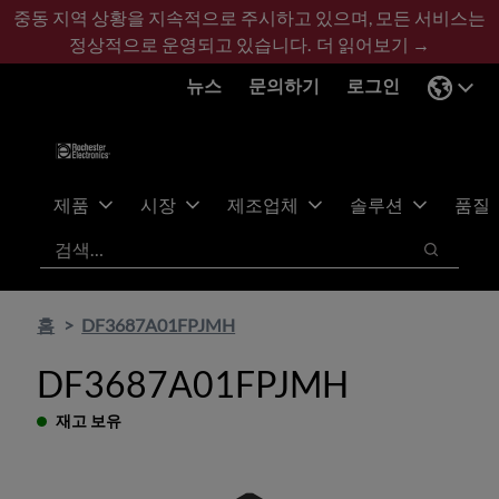
기
바
중동 지역 상황을 지속적으로 주시하고 있으며, 모든 서비스는
본
닥
정상적으로 운영되고 있습니다.
더 읽어보기 →
콘
글
뉴스
문의하기
로그인
텐
로
츠
건
건
너
너
뛰
뛰
기
제품
시장
제조업체
솔루션
품질
기
검색
검색
홈
DF3687A01FPJMH
DF3687A01FPJMH
재고 보유