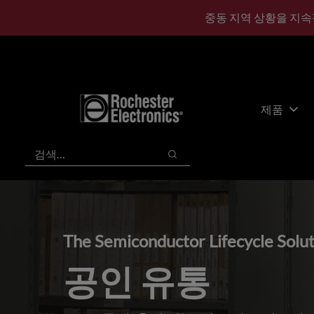
기
바
중동 지역 상황을 지속
본
닥
콘
글
텐
로
츠
건
건
너
너
뛰
제품
뛰
기
기
검색
검색
The Semiconductor Lifecycle Solu
공인 유통