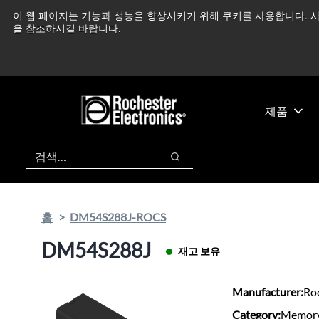
기
바
이 웹 페이지는 기능과 성능을 향상시키기 위해 쿠키를 사용합니다. 사
중동 지역 상황을 지속
본
닥
을 참조하시길 바랍니다.
콘
글
텐
로
츠
건
건
너
너
뛰
제품
뛰
기
기
검색
검색
홈
DM54S288J-ROCS
DM54S288J
재고 보유
Manufacturer:
Roc
Category:
Memory