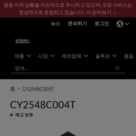
기
바
중동 지역 상황을 지속적으로 주시하고 있으며, 모든 서비스는
본
닥
정상적으로 운영되고 있습니다.
더 읽어보기 →
콘
글
뉴스
문의하기
로그인
텐
로
츠
건
건
너
너
뛰
뛰
기
제품
시장
제조업체
솔루션
품질
기
검색
검색
홈
CY2548C004T
CY2548C004T
재고 보유