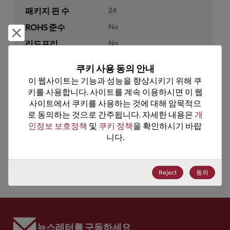
패키지 핀 수
24
ROHS 준수
No
거부 및 닫기
리드프리
No
패키지 수량
0
쿠키 사용 동의 안내
이 웹사이트는 기능과 성능을 향상시키기 위해 쿠
기술 카테고리
Analog & Mixed Signal
키를 사용합니다. 사이트를 계속 이용하시면 이 웹
기술 하위 카테고리
Timing
사이트에서 쿠키를 사용하는 것에 대해 암묵적으
로 동의하는 것으로 간주됩니다. 자세한 내용은 
개
기술 그룹
Other Timing Devices
인정보 보호정책
 및 
쿠키 정책
을 확인하시기 바랍
니다.
미국 HTS 코드
8542.39.0090
ECCN
EAR99
Reject
동의
뉴스레터를 구독하세요