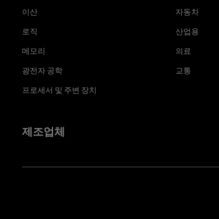
이산
자동차
로직
산업용
메모리
의료
광전자 공학
교통
프로세서 및 주변 장치
제조업체