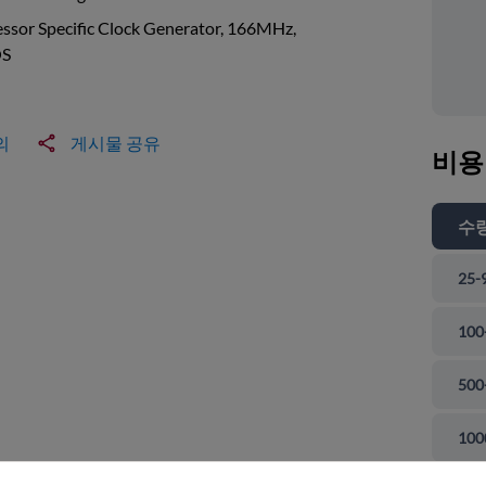
ssor Specific Clock Generator, 166MHz,
S
의
게시물 공유
비용
수
25-
100
500
 닫기
100