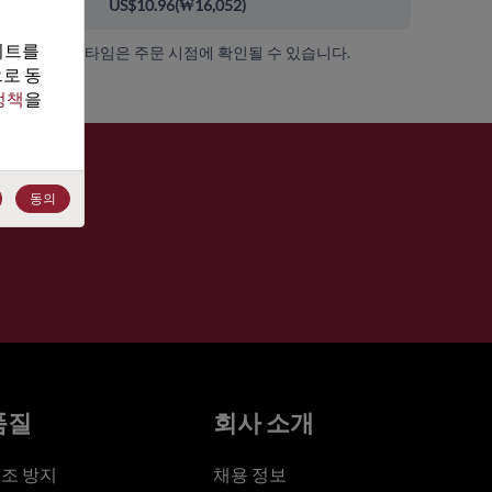
00+
US$10.96
(
₩16,052
)
트를 
가용성 및 리드 타임은 주문 시점에 확인될 수 있습니다.
로 동
정책
을 
동의
품질
회사 소개
조 방지
채용 정보