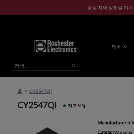
기
바
중동 지역 상황을 지속
본
닥
콘
글
텐
로
츠
건
건
너
너
뛰
제품
뛰
기
기
검색
검색
홈
CY2547QI
CY2547QI
재고 보유
Manufacturer:
Inf
Category:
Analog 