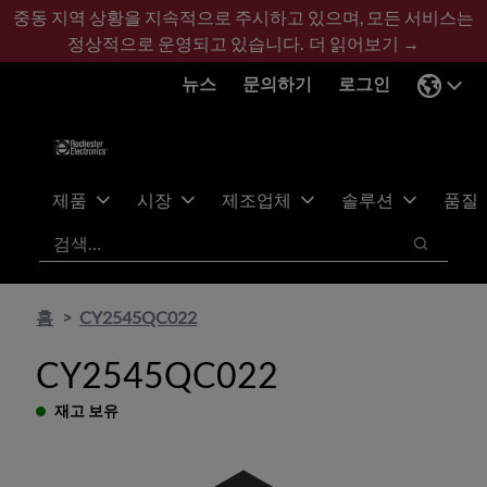
기
바
중동 지역 상황을 지속적으로 주시하고 있으며, 모든 서비스는
본
닥
정상적으로 운영되고 있습니다.
더 읽어보기 →
콘
글
뉴스
문의하기
로그인
텐
로
츠
건
건
너
너
뛰
뛰
기
제품
시장
제조업체
솔루션
품질
기
검색
검색
홈
CY2545QC022
CY2545QC022
재고 보유