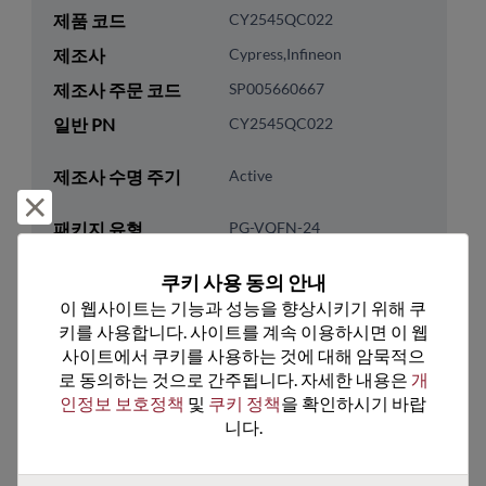
제품 코드
CY2545QC022
제조사
Cypress,Infineon
제조사 주문 코드
SP005660667
일반 PN
CY2545QC022
제조사 수명 주기
Active
거부 및 닫기
패키지 유형
PG-VQFN-24
패키지 핀 수
24
쿠키 사용 동의 안내
ROHS 준수
Yes
이 웹사이트는 기능과 성능을 향상시키기 위해 쿠
키를 사용합니다. 사이트를 계속 이용하시면 이 웹
리드프리
No
사이트에서 쿠키를 사용하는 것에 대해 암묵적으
패키지 유형
Tray
로 동의하는 것으로 간주됩니다. 자세한 내용은 
개
패키지 수량
980
인정보 보호정책
 및 
쿠키 정책
을 확인하시기 바랍
니다.
기술 카테고리
Analog & Mixed Signal