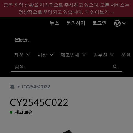
기
바
중동 지역 상황을 지속적으로 주시하고 있으며, 모든 서비스는
본
닥
정상적으로 운영되고 있습니다.
더 읽어보기 →
콘
글
뉴스
문의하기
로그인
텐
로
츠
건
건
너
너
뛰
뛰
기
제품
시장
제조업체
솔루션
품질
기
검색
검색
홈
CY2545C022
CY2545C022
재고 보유