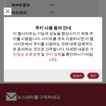
ROHS 준수
No
거부 및 닫기
리드프리
No
패키지 수량
0
쿠키 사용 동의 안내
기술 카테고리
Analog & Mixed Signal
이 웹사이트는 기능과 성능을 향상시키기 위해 쿠
키를 사용합니다. 사이트를 계속 이용하시면 이 웹
기술 하위 카테고리
Timing
사이트에서 쿠키를 사용하는 것에 대해 암묵적으
기술 그룹
Clock Buffers & Drivers
로 동의하는 것으로 간주됩니다. 자세한 내용은 
개
인정보 보호정책
 및 
쿠키 정책
을 확인하시기 바랍
미국 HTS 코드
8542.31.0075
니다.
ECCN
EAR99
Reject
동의
뉴스레터를 구독하세요