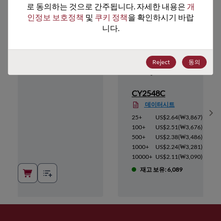
로 동의하는 것으로 간주됩니다. 자세한 내용은 
개
인정보 보호정책
 및 
쿠키 정책
을 확인하시기 바랍
니다.
Reject
동의
CY2548C
데이터시트
Sh
6,151
)
25+
US$2.64
(
₩3,867
)
5,844
)
100+
US$2.51
(
₩3,676
)
5,536
)
500+
US$2.38
(
₩3,486
)
5,229
)
1000+
US$2.24
(
₩3,281
)
4,921
)
10000+
US$2.11
(
₩3,090
)
재고 보유: 6,089