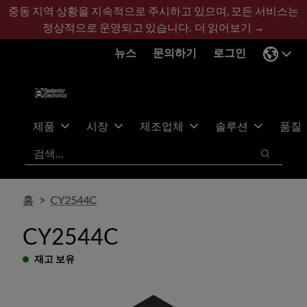
기
바
중동 지역 상황을 지속적으로 주시하고 있으며, 모든 서비스는
본
닥
정상적으로 운영되고 있습니다.
더 읽어보기 →
콘
글
뉴스
문의하기
로그인
텐
로
츠
건
건
너
너
뛰
뛰
기
제품
시장
제조업체
솔루션
품질
기
검색
검색
홈
CY2544C
CY2544C
재고 보유