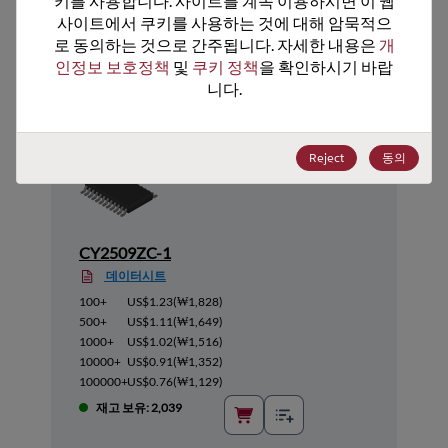
키를 사용합니다. 사이트를 계속 이용하시면 이 웹
사이트에서 쿠키를 사용하는 것에 대해 암묵적으
추천 대체 제품
로 동의하는 것으로 간주됩니다. 자세한 내용은 
개
인정보 보호정책
 및 
쿠키 정책
을 확인하시기 바랍
니다.
Reject
동의
CY2509ZC-1
데이터시트
100+
US$1.23
(
₩1,828
)
500+
US$1.11
(
₩1,649
)
1000+
US$1.02
(
₩1,516
)
10000+
US$0.91
(
₩1,352
)
100000+
US$0.76
(
₩1,129
)
재고 보유: 2,039