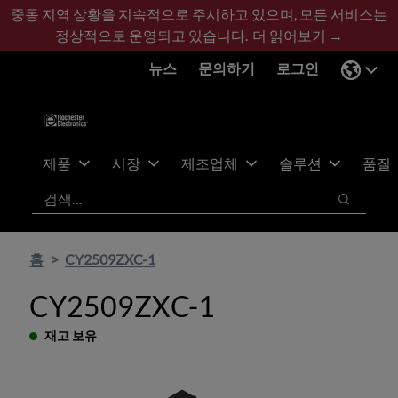
기
바
중동 지역 상황을 지속적으로 주시하고 있으며, 모든 서비스는
본
닥
정상적으로 운영되고 있습니다.
더 읽어보기 →
콘
글
뉴스
문의하기
로그인
텐
로
츠
건
건
너
너
뛰
뛰
기
제품
시장
제조업체
솔루션
품질
기
검색
검색
홈
CY2509ZXC-1
CY2509ZXC-1
재고 보유