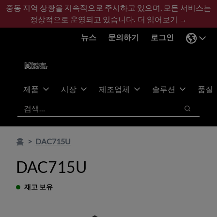
기
바
중동 지역 상황을 지속적으로 주시하고 있으며, 모든 서비스는
본
닥
정상적으로 운영되고 있습니다.
더 읽어보기 →
콘
글
뉴스
문의하기
로그인
텐
로
츠
건
건
너
너
뛰
뛰
기
제품
시장
제조업체
솔루션
품질
기
검색
검색
홈
DAC715U
DAC715U
재고 보유