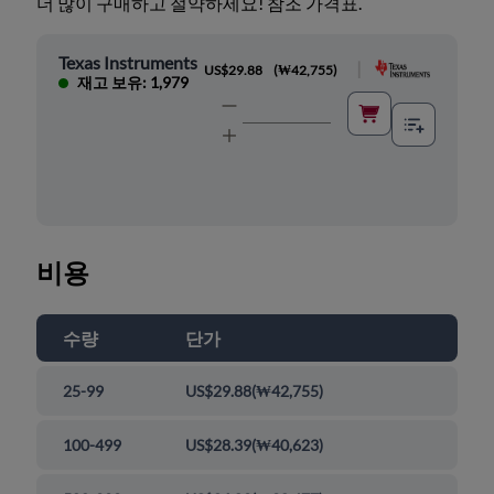
더 많이 구매하고 절약하세요! 참조 가격표.
Texas Instruments
|
US$29.88
(
₩42,755
)
재고 보유: 1,979
비용
수량
단가
25-99
US$29.88
(
₩42,755
)
100-499
US$28.39
(
₩40,623
)