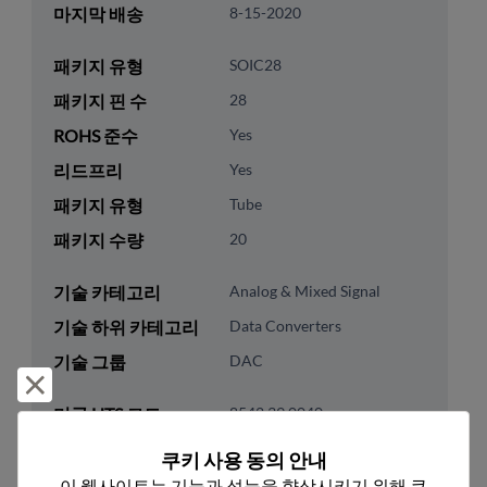
마지막 배송
8-15-2020
패키지 유형
SOIC28
패키지 핀 수
28
ROHS 준수
Yes
리드프리
Yes
패키지 유형
Tube
패키지 수량
20
기술 카테고리
Analog & Mixed Signal
기술 하위 카테고리
Data Converters
기술 그룹
DAC
거부 및 닫기
미국 HTS 코드
8542.39.0040
ECCN
EAR99
쿠키 사용 동의 안내
이 웹사이트는 기능과 성능을 향상시키기 위해 쿠