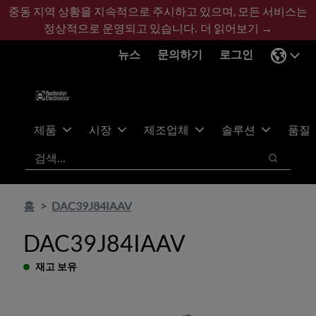
기
바
중동 지역 상황을 지속적으로 주시하고 있으며, 모든 서비스는
본
닥
정상적으로 운영되고 있습니다.
더 읽어보기 →
콘
글
뉴스
문의하기
로그인
텐
로
츠
건
건
너
너
뛰
뛰
기
제품
시장
제조업체
솔루션
품질
기
검색
검색
홈
DAC39J84IAAV
DAC39J84IAAV
재고 보유