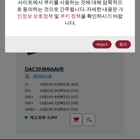
추천 대체 제품
사이트에서 쿠키를 사용하는 것에 대해 암묵적으
로 동의하는 것으로 간주됩니다. 자세한 내용은 
개
인정보 보호정책
 및 
쿠키 정책
을 확인하시기 바랍
니다.
Reject
동의
DAC39J84IAAVR
데이터시트
1+
US$159.03
(
₩236,303
)
25+
US$154.26
(
₩229,215
)
100+
US$149.49
(
₩222,127
)
500+
US$144.72
(
₩215,039
)
1000+
US$139.95
(
₩207,952
)
재고 보유: 3,294