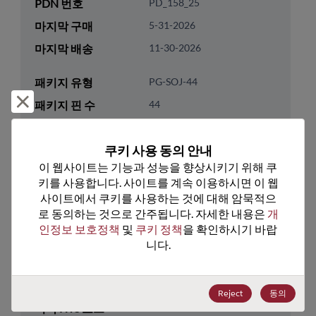
PDN 번호
PD_158_25
마지막 구매
5-31-2026
마지막 배송
11-30-2026
패키지 유형
PG-SOJ-44
거부 및 닫기
패키지 핀 수
44
ROHS 준수
Yes
쿠키 사용 동의 안내
리드프리
Yes
이 웹사이트는 기능과 성능을 향상시키기 위해 쿠
패키지 유형
Tube
키를 사용합니다. 사이트를 계속 이용하시면 이 웹
패키지 수량
510
사이트에서 쿠키를 사용하는 것에 대해 암묵적으
로 동의하는 것으로 간주됩니다. 자세한 내용은 
개
인정보 보호정책
 및 
쿠키 정책
을 확인하시기 바랍
기술 카테고리
Memory & Storage
니다.
기술 하위 카테고리
DRAM & SRAM
기술 그룹
SRAM
Reject
동의
미국 HTS 코드
8542.32.0041