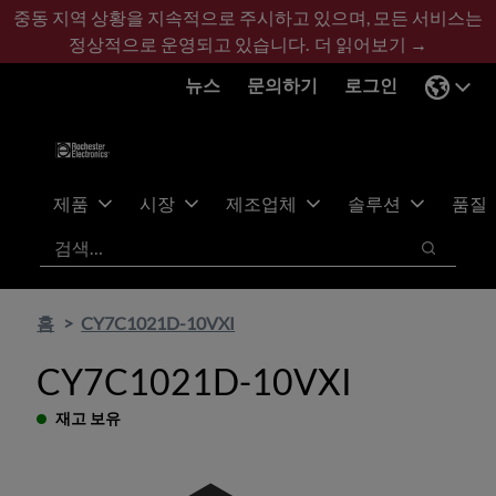
기
바
중동 지역 상황을 지속적으로 주시하고 있으며, 모든 서비스는
본
닥
정상적으로 운영되고 있습니다.
더 읽어보기 →
콘
글
뉴스
문의하기
로그인
텐
로
츠
건
건
너
너
뛰
뛰
기
제품
시장
제조업체
솔루션
품질
기
검색
검색
홈
CY7C1021D-10VXI
CY7C1021D-10VXI
재고 보유