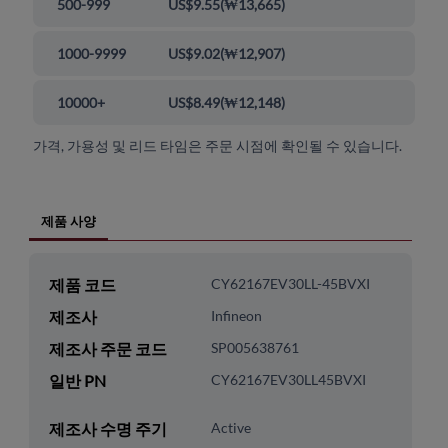
500-999
US$9.55
(
₩13,665
)
1000-9999
US$9.02
(
₩12,907
)
10000+
US$8.49
(
₩12,148
)
가격, 가용성 및 리드 타임은 주문 시점에 확인될 수 있습니다.
제품 사양
제품 코드
CY62167EV30LL-45BVXI
제조사
Infineon
제조사 주문 코드
SP005638761
일반 PN
CY62167EV30LL45BVXI
제조사 수명 주기
Active