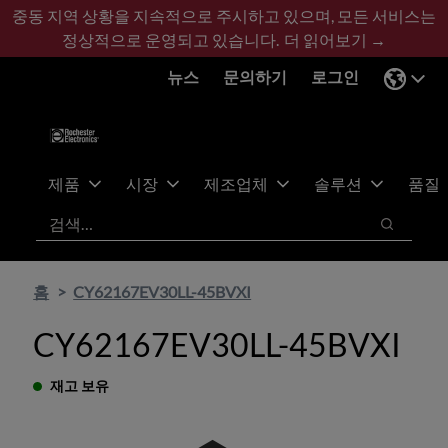
기
바
중동 지역 상황을 지속적으로 주시하고 있으며, 모든 서비스는
본
닥
정상적으로 운영되고 있습니다.
더 읽어보기 →
콘
글
뉴스
문의하기
로그인
텐
로
츠
건
건
너
너
뛰
뛰
기
제품
시장
제조업체
솔루션
품질
기
검색
검색
홈
CY62167EV30LL-45BVXI
CY62167EV30LL-45BVXI
재고 보유