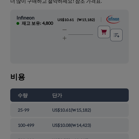
더 많이 구매하고 절약하세요! 참조 가격표.
Infineon
|
US$10.61
(
₩15,182
)
재고 보유: 4,800
비용
수량
단가
25-99
US$10.61
(
₩15,182
)
100-499
US$10.08
(
₩14,423
)