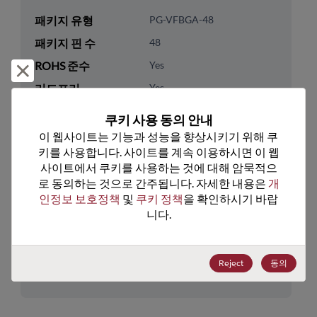
패키지 유형
PG-VFBGA-48
패키지 핀 수
48
ROHS 준수
Yes
거부 및 닫기
리드프리
Yes
패키지 유형
Tray
쿠키 사용 동의 안내
패키지 수량
4800
이 웹사이트는 기능과 성능을 향상시키기 위해 쿠
키를 사용합니다. 사이트를 계속 이용하시면 이 웹
사이트에서 쿠키를 사용하는 것에 대해 암묵적으
기술 카테고리
Memory & Storage
로 동의하는 것으로 간주됩니다. 자세한 내용은 
개
기술 하위 카테고리
DRAM & SRAM
인정보 보호정책
 및 
쿠키 정책
을 확인하시기 바랍
기술 그룹
SRAM
니다.
미국 HTS 코드
8542.32.0041
Reject
동의
ECCN
3A991.B.2.A