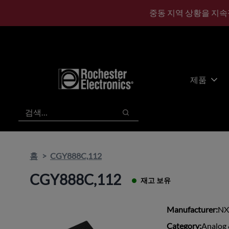
기
바
중동 지역 상황을 지속
본
닥
콘
글
텐
로
츠
건
건
너
너
뛰
제품
뛰
기
기
검색
검색
홈
CGY888C,112
CGY888C,112
재고 보유
Manufacturer:
NX
Category:
Analog 