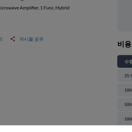
crowave Amplifier, 1 Func, Hybrid
의
게시물 공유
비용
수
25-
100
500
 닫기
100