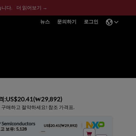
습니다.
더 읽어보기 →
뉴스
문의하기
로그인
격:
US$20.41
(
₩29,892
)
 구매하고 절약하세요! 참조 가격표.
 Semiconductors
|
US$20.41
(
₩29,892
)
고 보유: 5,128