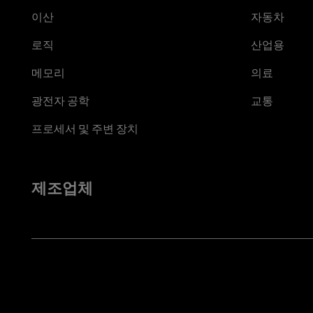
이산
자동차
로직
산업용
메모리
의료
광전자 공학
교통
프로세서 및 주변 장치
제조업체