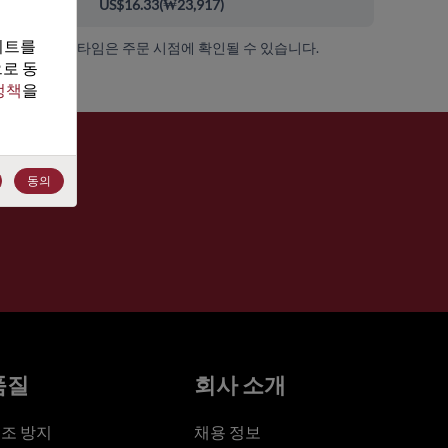
00+
US$16.33
(
₩23,917
)
트를 
가용성 및 리드 타임은 주문 시점에 확인될 수 있습니다.
로 동
정책
을 
동의
품질
회사 소개
조 방지
채용 정보