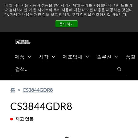
기
바
중동 지역 상황을 지속적으로 주시하고 있으며, 모든 서비스는
이 웹 페이지는 기능과 성능을 향상시키기 위해 쿠키를 사용합니다. 사이트를 계
속 검색하시면 이 웹 사이트의 쿠키 사용에 대한 내포된 내용을 제공하는 것입니
본
닥
정상적으로 운영되고 있습니다.
더 읽어보기 →
다. 자세한 내용은 개인 정보 보호 정책 및 쿠키 정책을 참조하시길 바랍니다.
콘
글
뉴스
문의하기
로그인
동의하기
텐
로
츠
건
건
너
너
뛰
뛰
기
제품
시장
제조업체
솔루션
품질
기
검색
검색
홈
CS3844GDR8
CS3844GDR8
재고 없음