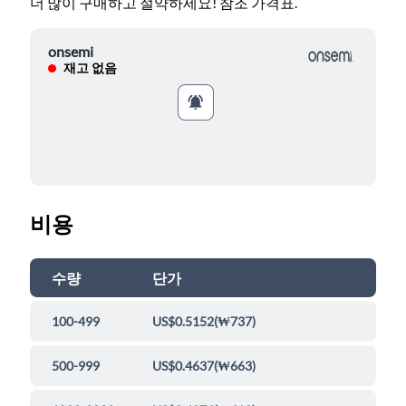
더 많이 구매하고 절약하세요! 참조 가격표.
onsemi
재고 없음
비용
수량
단가
100-499
US$0.5152
(
₩737
)
500-999
US$0.4637
(
₩663
)